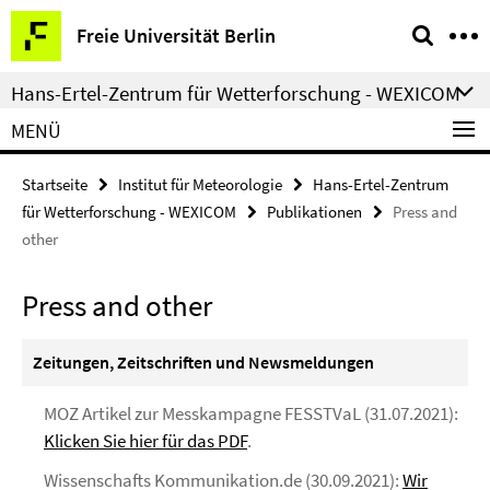
Springe
Service-
Freie Universität Berlin
direkt
Navigation
zu
Hans-Ertel-Zentrum für Wetterforschung - WEXICOM
Inhalt
MENÜ
Startseite
Institut für Meteorologie
Hans-Ertel-Zentrum
für Wetterforschung - WEXICOM
Publikationen
Press and
other
Press and other
Zeitungen, Zeitschriften und Newsmeldungen
MOZ Artikel zur Messkampagne FESSTVaL (31.07.2021):
Klicken Sie hier für das PDF
.
Wissenschafts Kommunikation.de (30.09.2021):
Wir