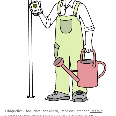
Bildquelle: Bildquelle: Jana Ulrich, lizensiert unter der
Creative
Commons Attribution-NonCommercial-NoDerivatives 4.0