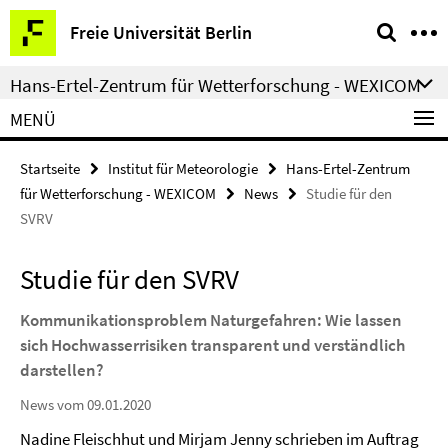
Springe
Service-
Freie Universität Berlin
direkt
Navigation
zu
Hans-Ertel-Zentrum für Wetterforschung - WEXICOM
Inhalt
MENÜ
Startseite
Institut für Meteorologie
Hans-Ertel-Zentrum
für Wetterforschung - WEXICOM
News
Studie für den
SVRV
Studie für den SVRV
Kommunikationsproblem Naturgefahren: Wie lassen
sich Hochwasserrisiken transparent und verständlich
darstellen?
News vom 09.01.2020
Nadine Fleischhut und Mirjam Jenny schrieben im Auftrag