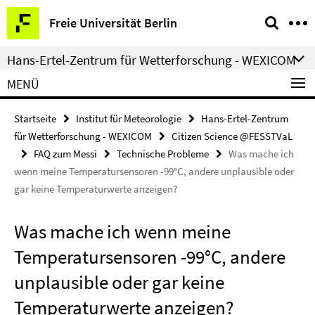
Springe
Service-
Freie Universität Berlin
direkt
Navigation
zu
Hans-Ertel-Zentrum für Wetterforschung - WEXICOM
Inhalt
MENÜ
Startseite
Institut für Meteorologie
Hans-Ertel-Zentrum
für Wetterforschung - WEXICOM
Citizen Science @FESSTVaL
FAQ zum Messi
Technische Probleme
Was mache ich
wenn meine Temperatursensoren -99°C, andere unplausible oder
gar keine Temperaturwerte anzeigen?
Was mache ich wenn meine
Temperatursensoren -99°C, andere
unplausible oder gar keine
Temperaturwerte anzeigen?