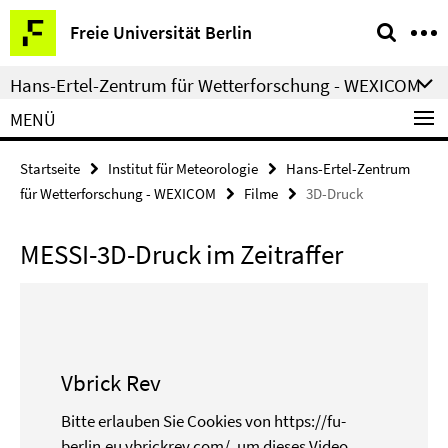
Springe
Service-
Freie Universität Berlin
direkt
Navigation
zu
Hans-Ertel-Zentrum für Wetterforschung - WEXICOM
Inhalt
MENÜ
Startseite
Institut für Meteorologie
Hans-Ertel-Zentrum
für Wetterforschung - WEXICOM
Filme
3D-Druck
MESSI-3D-Druck im Zeitraffer
Vbrick Rev
Bitte erlauben Sie Cookies von https://fu-
berlin.eu.vbrickrev.com/, um dieses Video