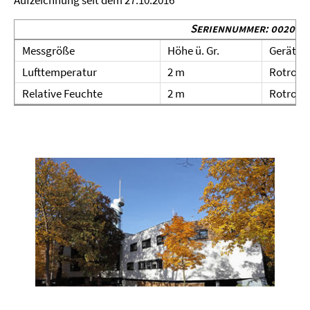
Aufzeichnung seit dem 27.10.2016
Seriennummer: 002008
Messgröße
Höhe ü. Gr.
Gerät
Lufttemperatur
2 m
Rotroni
Relative Feuchte
2 m
Rotroni