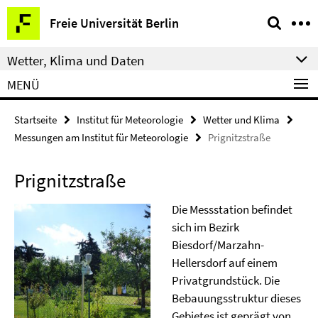
Springe
Service-
Freie Universität Berlin
direkt
Navigation
zu
Wetter, Klima und Daten
Inhalt
MENÜ
Startseite
Institut für Meteorologie
Wetter und Klima
Messungen am Institut für Meteorologie
Prignitzstraße
Prignitzstraße
Die Messstation befindet
sich im Bezirk
Biesdorf/Marzahn-
Hellersdorf auf einem
Privatgrundstück. Die
Bebauungsstruktur dieses
Gebietes ist geprägt von