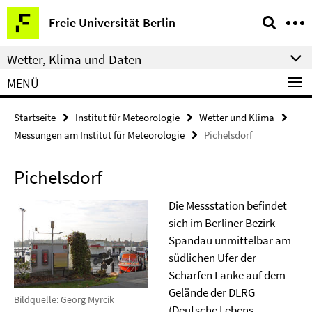
Springe
Service-
Freie Universität Berlin
direkt
Navigation
zu
Wetter, Klima und Daten
Inhalt
MENÜ
Startseite
Institut für Meteorologie
Wetter und Klima
Messungen am Institut für Meteorologie
Pichelsdorf
Pichelsdorf
Die Messstation befindet
sich im Berliner Bezirk
Spandau unmittelbar am
südlichen Ufer der
Scharfen Lanke auf dem
Gelände der DLRG
Bildquelle: Georg Myrcik
(Deutsche Lebens-