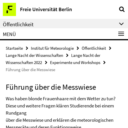
Springe
Service-
Freie Universität Berlin
direkt
Navigation
zu
Öffentlichkeit
Inhalt
MENÜ
Startseite
Institut für Meteorologie
Öffentlichkeit
Lange Nacht der Wissenschaften
Lange Nacht der
Wissenschaften 2022
Experimente und Workshops
Führung über die Messwiese
Führung über die Messwiese
Was haben blonde Frauenhaare mit dem Wetter zu tun?
Diese und weitere Fragen klären Studierende bei einem
Rundgang
über die Messwiese und erklären die meteorologischen
Messgeräte und deren Funktionsweise.