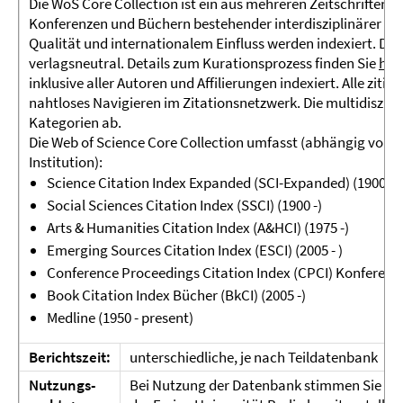
Die WoS Core Collection ist ein aus mehreren Zeitschriften
Konferenzen und Büchern bestehender interdisziplinärer Zit
Qualität und internationalem Einfluss werden indexiert. Die
verlagsneutral. Details zum Kurationsprozess finden Sie
hier
inklusive aller Autoren und Affilierungen indexiert. Alle ziti
nahtloses Navigieren im Zitationsnetzwerk. Die multidiszi
Kategorien ab.
Die Web of Science Core Collection umfasst (abhängig vom 
Institution):
Science Citation Index Expanded (SCI-Expanded) (1900 -)
Social Sciences Citation Index (SSCI) (1900 -)
Arts & Humanities Citation Index (A&HCI) (1975 -)
Emerging Sources Citation Index (ESCI) (2005 - )
Conference Proceedings Citation Index (CPCI) Konferenze
Book Citation Index Bücher (BkCI) (2005 -)
Medline (1950 - present)
Berichtszeit:
unterschiedliche, je nach Teildatenbank
Nutzungs-
Bei Nutzung der Datenbank stimmen Sie d