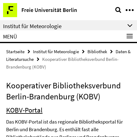
Springe
Service-
Freie Universität Berlin
direkt
Navigation
zu
Institut für Meteorologie
Inhalt
MENÜ
Startseite
Institut für Meteorologie
Bibliothek
Daten &
Literatursuche
Kooperativer Bibliotheksverbund Berlin-
Brandenburg (KOBV)
Kooperativer Bibliotheksverbund
Berlin-Brandenburg (KOBV)
KOBV-Portal
Das KOBV-Portal ist das regionale Bibliotheksportal für
Berlin und Brandenburg. Es enthält fast alle