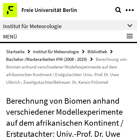
Springe
Service-
Freie Universität Berlin
direkt
Navigation
zu
Institut für Meteorologie
Inhalt
MENÜ
Startseite
Institut für Meteorologie
Bibliothek
Bachelor-/Masterarbeiten IFM (2008 - 2019)
Berechnung von
Biomen anhand verschiedener Modellexperimente auf dem
afrikanischen Kontinent / Erstgutachter: Univ.-Prof. Dr. Uwe
Ulbrich ; Zweitgutachter/Betreuer: Dr. Kersin Prömmel
Berechnung von Biomen anhand
verschiedener Modellexperimente
auf dem afrikanischen Kontinent /
Erstgutachter: Univ.-Prof. Dr. Uwe