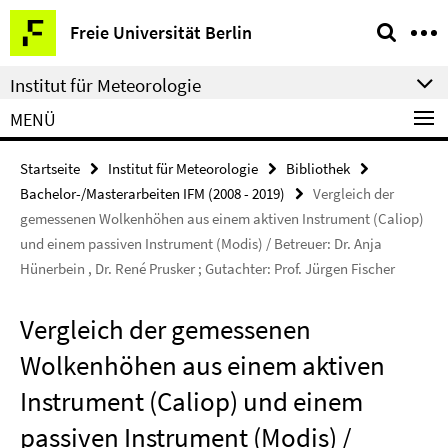
Springe
Service-
Freie Universität Berlin
direkt
Navigation
zu
Institut für Meteorologie
Inhalt
MENÜ
Startseite
Institut für Meteorologie
Bibliothek
Bachelor-/Masterarbeiten IFM (2008 - 2019)
Vergleich der
gemessenen Wolkenhöhen aus einem aktiven Instrument (Caliop)
und einem passiven Instrument (Modis) / Betreuer: Dr. Anja
Hünerbein , Dr. René Prusker ; Gutachter: Prof. Jürgen Fischer
Vergleich der gemessenen
Wolkenhöhen aus einem aktiven
Instrument (Caliop) und einem
passiven Instrument (Modis) /