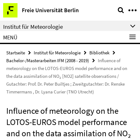
Springe
Service-
Freie Universität Berlin
direkt
Navigation
zu
Institut für Meteorologie
Inhalt
MENÜ
Startseite
Institut für Meteorologie
Bibliothek
Bachelor-/Masterarbeiten IFM (2008 - 2019)
Influence of
meteorology on the LOTOS-EUROS model performance and on
the data assimilation of NO₂ [NO2] satellite observations /
Gutachter: Prof. Dr. Peter Builtjes ; Zweitgutachter: Dr. Renske
Timmermans , Dr. Lyana Curier (TNO Utrecht)
Influence of meteorology on the
LOTOS-EUROS model performance
and on the data assimilation of NO₂