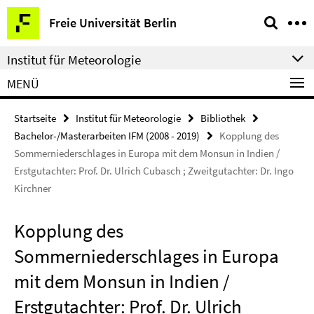
Springe
Service-
Freie Universität Berlin
direkt
Navigation
zu
Institut für Meteorologie
Inhalt
MENÜ
Startseite
Institut für Meteorologie
Bibliothek
Bachelor-/Masterarbeiten IFM (2008 - 2019)
Kopplung des
Sommerniederschlages in Europa mit dem Monsun in Indien /
Erstgutachter: Prof. Dr. Ulrich Cubasch ; Zweitgutachter: Dr. Ingo
Kirchner
Kopplung des
Sommerniederschlages in Europa
mit dem Monsun in Indien /
Erstgutachter: Prof. Dr. Ulrich