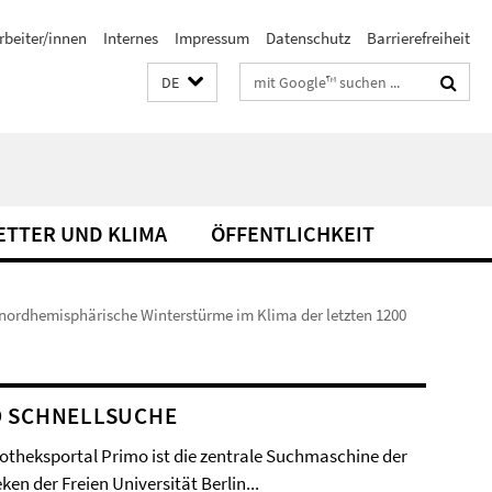
rbeiter/innen
Internes
Impressum
Datenschutz
Barrierefreiheit
Suchbegriffe
DE
ETTER UND KLIMA
ÖFFENTLICHKEIT
f nordhemisphärische Winterstürme im Klima der letzten 1200
O SCHNELLSUCHE
iotheksportal Primo ist die zentrale Suchmaschine der
ken der Freien Universität Berlin...