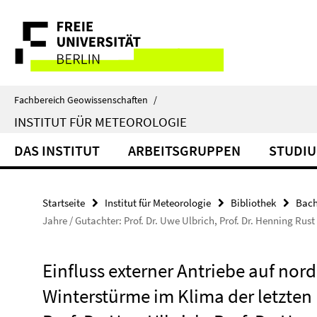
Springe
Service-
direkt
zu
Navigation
Inhalt
Fachbereich Geowissenschaften
/
INSTITUT FÜR METEOROLOGIE
DAS INSTITUT
ARBEITSGRUPPEN
STUDIU
Startseite
Institut für Meteorologie
Bibliothek
Bach
Jahre / Gutachter: Prof. Dr. Uwe Ulbrich, Prof. Dr. Henning Rust
Einfluss externer Antriebe auf no
Winterstürme im Klima der letzten 