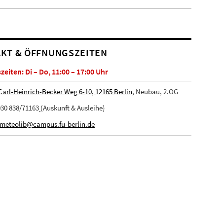
KT & ÖFFNUNGSZEITEN
eiten: Di – Do, 11:00 – 17:00 Uhr
Carl-Heinrich-Becker Weg 6-10, 12165 Berlin
, Neubau, 2.OG
30 838/71163
(Auskunft & Ausleihe)
meteolib@campus.fu-berlin.de