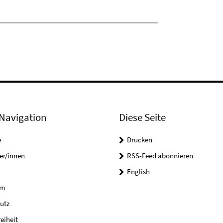
Navigation
Diese Seite
e
Drucken
er/innen
RSS-Feed abonnieren
English
um
utz
reiheit