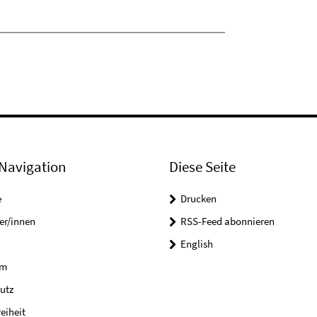
Navigation
Diese Seite
e
Drucken
er/innen
RSS-Feed abonnieren
English
um
utz
reiheit