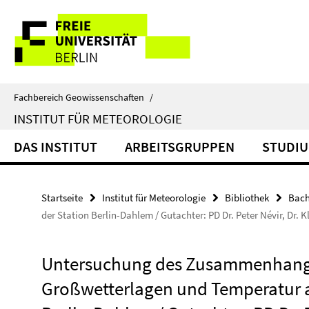
Springe
Service-
direkt
zu
Navigation
Inhalt
Fachbereich Geowissenschaften
/
INSTITUT FÜR METEOROLOGIE
DAS INSTITUT
ARBEITSGRUPPEN
STUDIU
Startseite
Institut für Meteorologie
Bibliothek
Bach
der Station Berlin-Dahlem / Gutachter: PD Dr. Peter Névir, Dr. K
Untersuchung des Zusammenhang
Großwetterlagen und Temperatur a