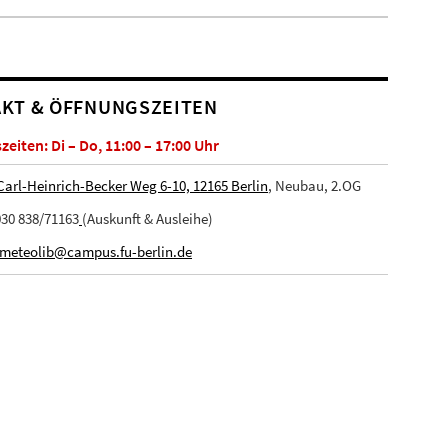
KT & ÖFFNUNGSZEITEN
eiten: Di – Do, 11:00 – 17:00 Uhr
Carl-Heinrich-Becker Weg 6-10, 12165 Berlin
, Neubau, 2.OG
30 838/71163
(Auskunft & Ausleihe)
meteolib@campus.fu-berlin.de