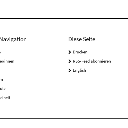
Navigation
Diese Seite
e
Drucken
er/innen
RSS-Feed abonnieren
English
um
utz
reiheit