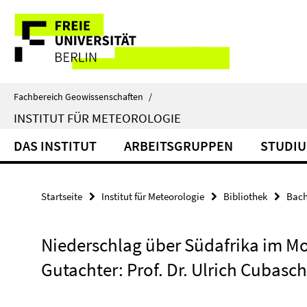
Springe
Service-
direkt
zu
Navigation
Inhalt
Fachbereich Geowissenschaften
/
INSTITUT FÜR METEOROLOGIE
DAS INSTITUT
ARBEITSGRUPPEN
STUDIU
Startseite
Institut für Meteorologie
Bibliothek
Bach
Niederschlag über Südafrika im M
Gutachter: Prof. Dr. Ulrich Cubasch