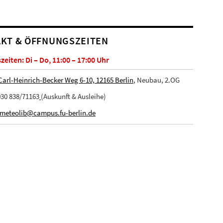
KT & ÖFFNUNGSZEITEN
eiten: Di – Do, 11:00 – 17:00 Uhr
Carl-Heinrich-Becker Weg 6-10, 12165 Berlin
, Neubau, 2.OG
30 838/71163
(Auskunft & Ausleihe)
meteolib@campus.fu-berlin.de