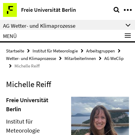
Springe
Service-
Freie Universität Berlin
direkt
Navigation
zu
AG Wetter- und Klimaprozesse
Inhalt
MENÜ
Startseite
Institut für Meteorologie
Arbeitsgruppen
Wetter- und Klimaprozesse
MitarbeiterInnen
AG WeClip
Michelle Reiff
Michelle Reiff
Freie Universität
Berlin
Institut für
Meteorologie