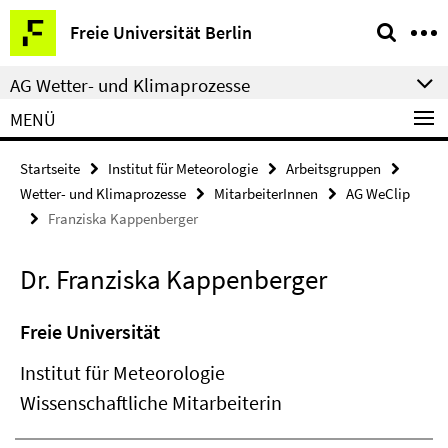
Springe
Service-
Freie Universität Berlin
direkt
Navigation
zu
AG Wetter- und Klimaprozesse
Inhalt
MENÜ
Startseite
Institut für Meteorologie
Arbeitsgruppen
Wetter- und Klimaprozesse
MitarbeiterInnen
AG WeClip
Franziska Kappenberger
Dr. Franziska Kappenberger
Freie Universität
Institut für Meteorologie
Wissenschaftliche Mitarbeiterin