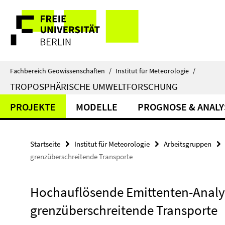
Springe
Service-
direkt
zu
Navigation
Inhalt
Fachbereich Geowissenschaften
/
Institut für Meteorologie
/
TROPOSPHÄRISCHE UMWELTFORSCHUNG
PROJEKTE
MODELLE
PROGNOSE & ANALY
Startseite
Institut für Meteorologie
Arbeitsgruppen
grenzüberschreitende Transporte
Hochauflösende Emittenten-Analy
grenzüberschreitende Transporte