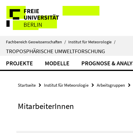
Springe
Service-
direkt
zu
Navigation
Inhalt
Fachbereich Geowissenschaften
/
Institut für Meteorologie
/
TROPOSPHÄRISCHE UMWELTFORSCHUNG
PROJEKTE
MODELLE
PROGNOSE & ANALY
Startseite
Institut für Meteorologie
Arbeitsgruppen
MitarbeiterInnen