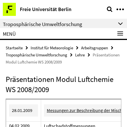
Springe
Service-
Freie Universität Berlin
direkt
Navigation
zu
Troposphärische Umweltforschung
Inhalt
MENÜ
Startseite
Institut für Meteorologie
Arbeitsgruppen
Troposphärische Umweltforschung
Lehre
Präsentationen
Modul Luftchemie WS 2008/2009
Präsentationen Modul Luftchemie
WS 2008/2009
28.01.2009
Messungen zur Beschreibung der Mischun
04.02.2009
Luftschadstoffmessungen