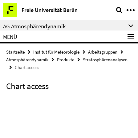
Springe
Service-
Freie Universität Berlin
direkt
Navigation
zu
AG Atmosphärendynamik
Inhalt
MENÜ
Startseite
Institut für Meteorologie
Arbeitsgruppen
Atmosphärendynamik
Produkte
Stratosphärenanalysen
Chart access
Chart access