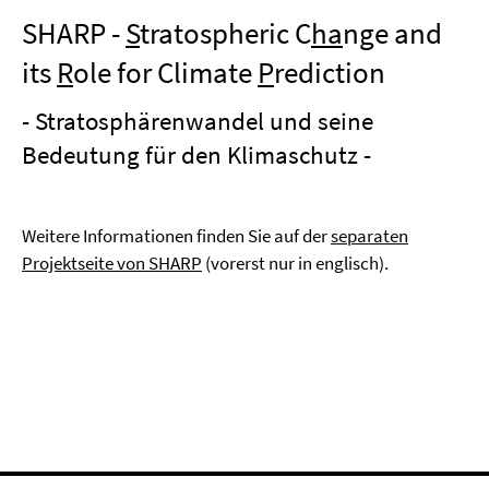
SHARP -
S
tratospheric C
ha
nge and
its
R
ole for Climate
P
rediction
- Stratosphärenwandel und seine
Bedeutung für den Klimaschutz -
Weitere Informationen finden Sie auf der
separaten
Projektseite von SHARP
(vorerst nur in englisch).