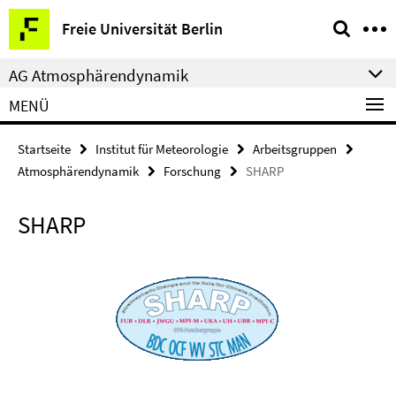
Springe
Service-
Freie Universität Berlin
direkt
Navigation
zu
AG Atmosphärendynamik
Inhalt
MENÜ
Startseite
Institut für Meteorologie
Arbeitsgruppen
Atmosphärendynamik
Forschung
SHARP
SHARP