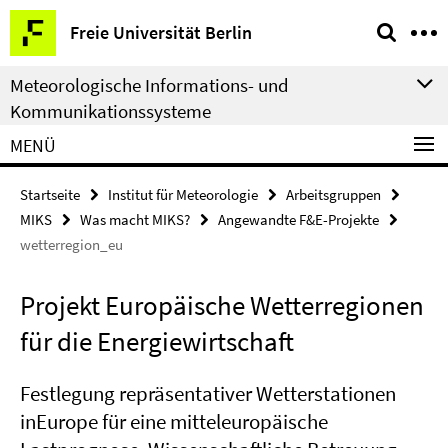
Springe
Service-
Freie Universität Berlin
direkt
Navigation
zu
Meteorologische Informations- und
Inhalt
Kommunikationssysteme
MENÜ
Startseite
Institut für Meteorologie
Arbeitsgruppen
MIKS
Was macht MIKS?
Angewandte F&E-Projekte
wetterregion_eu
Projekt Europäische Wetterregionen
für die Energiewirtschaft
Festlegung repräsentativer Wetterstationen
inEurope für eine mitteleuropäische