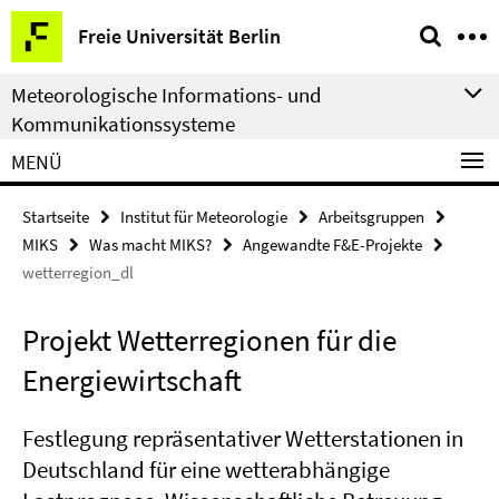
Springe
Service-
Freie Universität Berlin
direkt
Navigation
zu
Meteorologische Informations- und
Inhalt
Kommunikationssysteme
MENÜ
Startseite
Institut für Meteorologie
Arbeitsgruppen
MIKS
Was macht MIKS?
Angewandte F&E-Projekte
wetterregion_dl
Projekt Wetterregionen für die
Energiewirtschaft
Festlegung repräsentativer Wetterstationen in
Deutschland für eine wetterabhängige