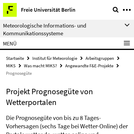
Springe
Service-
Freie Universität Berlin
direkt
Navigation
zu
Meteorologische Informations- und
Inhalt
Kommunikationssysteme
MENÜ
Startseite
Institut für Meteorologie
Arbeitsgruppen
MIKS
Was macht MIKS?
Angewandte F&E-Projekte
Prognosegüte
Projekt Prognosegüte von
Wetterportalen
Die Prognosegüte von bis zu 8 Tages-
Vorhersagen (sechs Tage bei Wetter-Online) der