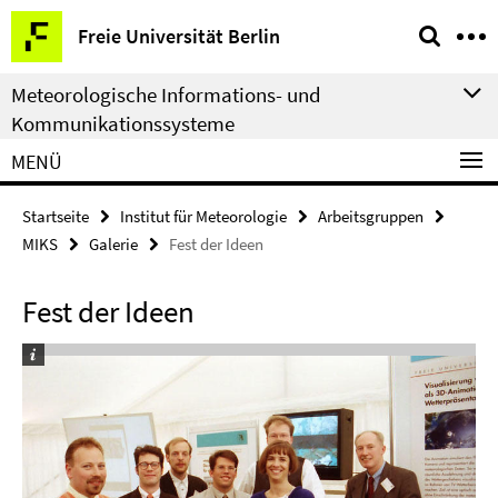
Springe
Service-
Freie Universität Berlin
direkt
Navigation
zu
Meteorologische Informations- und
Inhalt
Kommunikationssysteme
MENÜ
Startseite
Institut für Meteorologie
Arbeitsgruppen
MIKS
Galerie
Fest der Ideen
Fest der Ideen