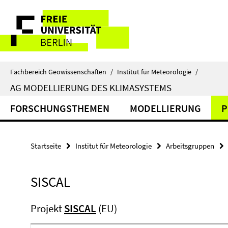
Springe
Service-
direkt
zu
Navigation
Inhalt
Fachbereich Geowissenschaften
/
Institut für Meteorologie
/
AG MODELLIERUNG DES KLIMASYSTEMS
FORSCHUNGSTHEMEN
MODELLIERUNG
P
Startseite
Institut für Meteorologie
Arbeitsgruppen
SISCAL
Projekt
SISCAL
(EU)