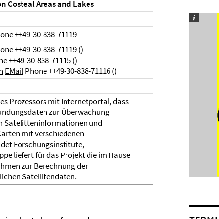
on Costeal Areas and Lakes
one ++49-30-838-71119
one ++49-30-838-71119 ()
e ++49-30-838-71115 ()
ch
EMail
Phone ++49-30-838-71116 ()
nes Prozessors mit Internetportal, dass
erkundungsdaten zur Überwachung
n Satelitteninformationen und
arten mit verschiedenen
det Forschungsinstitute,
pe liefert für das Projekt die im Hause
thmen zur Berechnung der
ichen Satellitendaten.