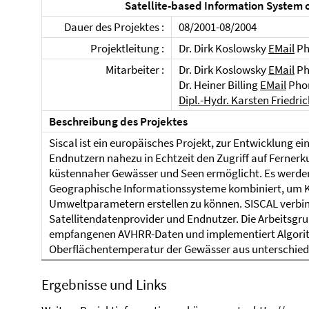
Satellite-based Information System 
Dauer des Projektes :
08/2001-08/2004
Projektleitung :
Dr. Dirk Koslowsky
EMail
Ph
Mitarbeiter :
Dr. Dirk Koslowsky
EMail
Ph
Dr. Heiner Billing
EMail
Phon
Dipl.-Hydr. Karsten Friedri
Beschreibung des Projektes
Siscal ist ein europäisches Projekt, zur Entwicklung ei
Endnutzern nahezu in Echtzeit den Zugriff auf Fern
küstennaher Gewässer und Seen ermöglicht. Es werde
Geographische Informationssysteme kombiniert, um K
Umweltparametern erstellen zu können. SISCAL verbin
Satellitendatenprovider und Endnutzer. Die Arbeitsgrup
empfangenen AVHRR-Daten und implementiert Algori
Oberflächentemperatur der Gewässer aus unterschiedl
Ergebnisse und Links