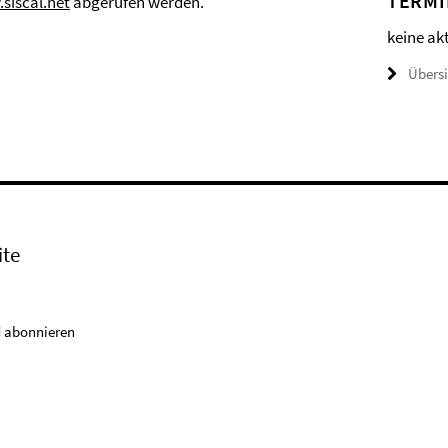
TERMI
siscal.net
abgerufen werden.
keine ak
Übers
ite
 abonnieren