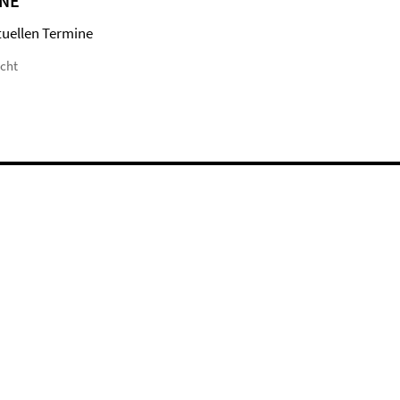
NE
tuellen Termine
icht