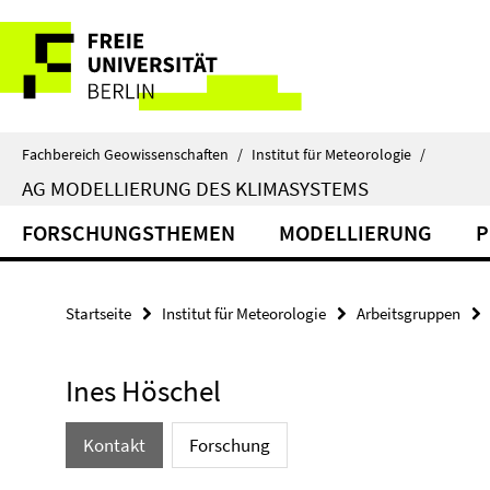
Springe
Service-
direkt
zu
Navigation
Inhalt
Fachbereich Geowissenschaften
/
Institut für Meteorologie
/
AG MODELLIERUNG DES KLIMASYSTEMS
FORSCHUNGSTHEMEN
MODELLIERUNG
P
Startseite
Institut für Meteorologie
Arbeitsgruppen
Ines Höschel
Kontakt
Forschung