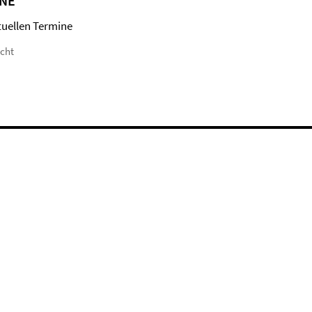
NE
tuellen Termine
icht