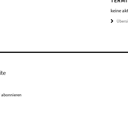
TERMI
keine ak
Übers
ite
 abonnieren