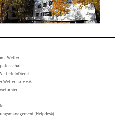
ums Wetter
patenschaft
etterInfoDienst
er Wetterkarte e.V.
seturnier
te
hungsmanagement (Helpdesk)