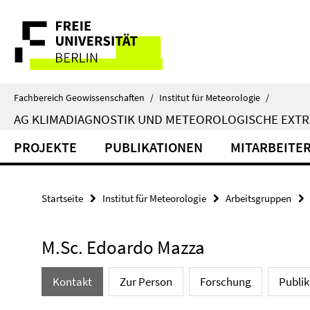
Springe
Service-
direkt
zu
Navigation
Inhalt
Fachbereich Geowissenschaften
/
Institut für Meteorologie
/
AG KLIMADIAGNOSTIK UND METEOROLOGISCHE EXTR
PROJEKTE
PUBLIKATIONEN
MITARBEITE
Startseite
Institut für Meteorologie
Arbeitsgruppen
M.Sc. Edoardo Mazza
Kontakt
Zur Person
Forschung
Publi