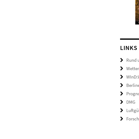
LINKS
Rund 
Wetter
WInD:W
Berlin
Progno
DMG
Luftgü
Forsc