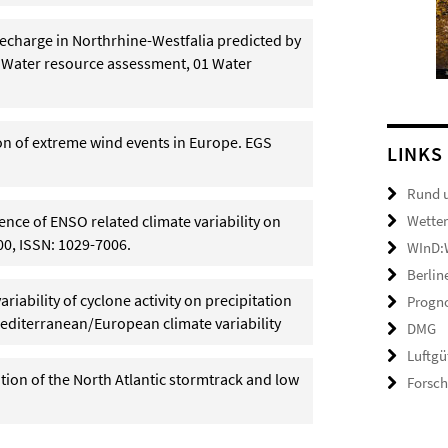
 recharge in Northrhine-Westfalia predicted by
B1 Water resource assessment, 01 Water
tion of extreme wind events in Europe. EGS
LINKS
Rund 
ence of ENSO related climate variability on
Wetter
00, ISSN: 1029-7006.
WInD:W
Berlin
variability of cyclone activity on precipitation
Progno
Mediterranean/European climate variability
DMG
Luftgü
ation of the North Atlantic stormtrack and low
Forsc