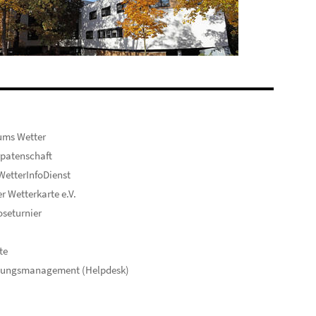
ums Wetter
patenschaft
etterInfoDienst
er Wetterkarte e.V.
seturnier
te
hungsmanagement (Helpdesk)