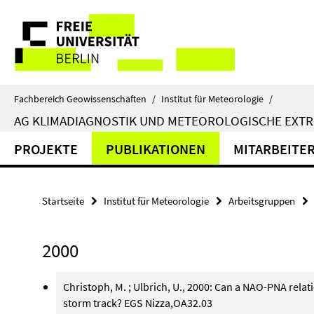
Springe
Service-
direkt
zu
Navigation
Inhalt
Fachbereich Geowissenschaften
/
Institut für Meteorologie
/
AG KLIMADIAGNOSTIK UND METEOROLOGISCHE EXTR
PROJEKTE
PUBLIKATIONEN
MITARBEITE
Startseite
Institut für Meteorologie
Arbeitsgruppen
2000
Christoph, M. ; Ulbrich, U., 2000: Can a NAO-PNA relat
storm track? EGS Nizza,OA32.03