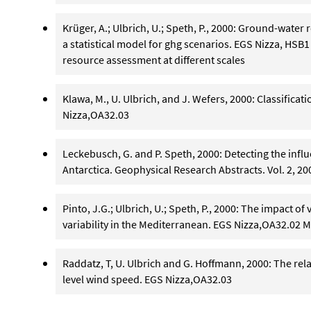
Krüger, A.; Ulbrich, U.; Speth, P., 2000: Ground-water
a statistical model for ghg scenarios. EGS Nizza, HS
resource assessment at different scales
Klawa, M., U. Ulbrich, and J. Wefers, 2000: Classifica
Nizza,OA32.03
Leckebusch, G. and P. Speth, 2000: Detecting the influ
Antarctica. Geophysical Research Abstracts. Vol. 2, 20
Pinto, J.G.; Ulbrich, U.; Speth, P., 2000: The impact of 
variability in the Mediterranean. EGS Nizza,OA32.02 
Raddatz, T, U. Ulbrich and G. Hoffmann, 2000: The rel
level wind speed. EGS Nizza,OA32.03