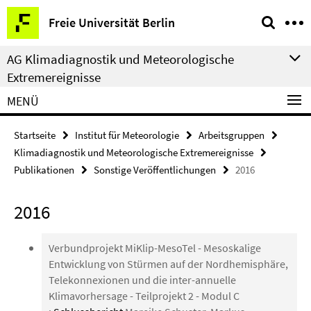
Springe
Service-
Freie Universität Berlin
direkt
Navigation
zu
AG Klimadiagnostik und Meteorologische
Inhalt
Extremereignisse
MENÜ
Startseite
Institut für Meteorologie
Arbeitsgruppen
Klimadiagnostik und Meteorologische Extremereignisse
Publikationen
Sonstige Veröffentlichungen
2016
2016
Verbundprojekt MiKlip-MesoTel - Mesoskalige
Entwicklung von Stürmen auf der Nordhemisphäre,
Telekonnexionen und die inter-annuelle
Klimavorhersage - Teilprojekt 2 - Modul C