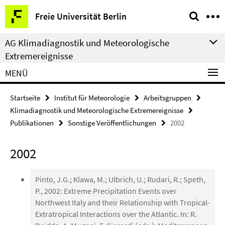
Springe
Service-
Freie Universität Berlin
direkt
Navigation
zu
AG Klimadiagnostik und Meteorologische
Inhalt
Extremereignisse
MENÜ
Startseite
Institut für Meteorologie
Arbeitsgruppen
Klimadiagnostik und Meteorologische Extremereignisse
Publikationen
Sonstige Veröffentlichungen
2002
2002
Pinto, J.G.; Klawa, M.; Ulbrich, U.; Rudari, R.; Speth,
P., 2002: Extreme Precipitation Events over
Northwest Italy and their Relationship with Tropical-
Extratropical Interactions over the Atlantic. In: R.