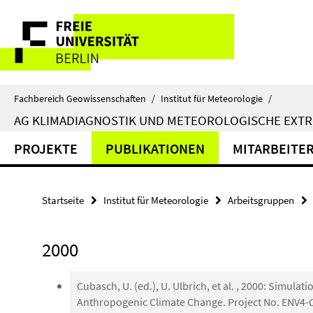
Springe
Service-
direkt
zu
Navigation
Inhalt
Fachbereich Geowissenschaften
/
Institut für Meteorologie
/
AG KLIMADIAGNOSTIK UND METEOROLOGISCHE EXTR
PROJEKTE
PUBLIKATIONEN
MITARBEITE
Startseite
Institut für Meteorologie
Arbeitsgruppen
2000
Cubasch, U. (ed.), U. Ulbrich, et al. , 2000: Simulat
Anthropogenic Climate Change. Project No. ENV4-CT9