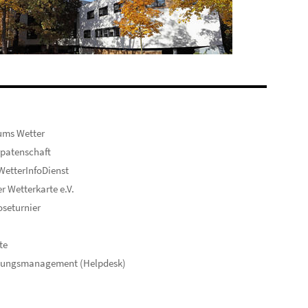
ums Wetter
patenschaft
etterInfoDienst
er Wetterkarte e.V.
seturnier
te
hungsmanagement (Helpdesk)