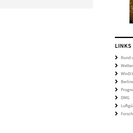
LINKS
Rund 
Wetter
WInD:W
Berlin
Progno
DMG
Luftgü
Forsc