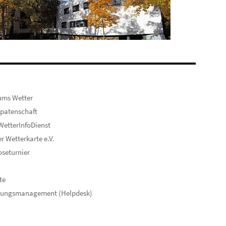
ums Wetter
patenschaft
etterInfoDienst
er Wetterkarte e.V.
seturnier
te
hungsmanagement (Helpdesk)