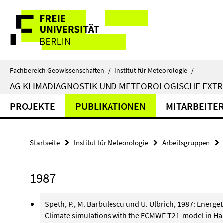
Springe
Service-
direkt
zu
Navigation
Inhalt
Fachbereich Geowissenschaften
/
Institut für Meteorologie
/
AG KLIMADIAGNOSTIK UND METEOROLOGISCHE EXTR
PROJEKTE
PUBLIKATIONEN
MITARBEITE
Startseite
Institut für Meteorologie
Arbeitsgruppen
1987
Speth, P., M. Barbulescu und U. Ulbrich, 1987: Energeti
Climate simulations with the ECMWF T21-model in Ha