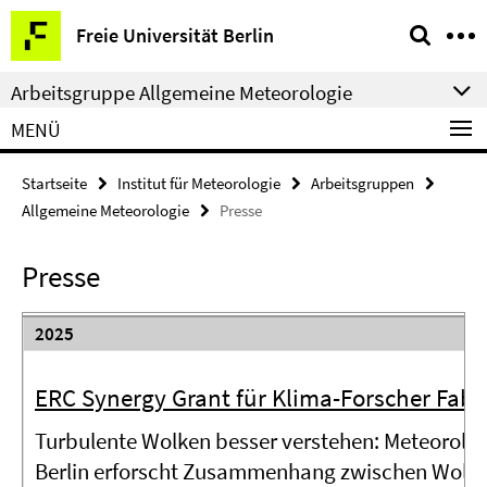
Springe
Service-
Freie Universität Berlin
direkt
Navigation
zu
Arbeitsgruppe Allgemeine Meteorologie
Inhalt
MENÜ
Startseite
Institut für Meteorologie
Arbeitsgruppen
Allgemeine Meteorologie
Presse
Presse
2025
ERC Synergy Grant für Klima-Forscher Fab
Turbulente Wolken besser verstehen: Meteorologi
Berlin erforscht Zusammenhang zwischen Wolk