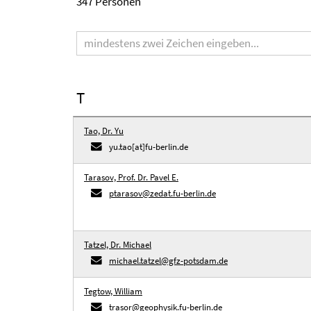
347 Personen
Suchbegriff
T
Tao, Dr. Yu
yu.tao[at]fu-berlin.de
Tarasov, Prof. Dr. Pavel E.
ptarasov@zedat.fu-berlin.de
Tatzel, Dr. Michael
michael.tatzel@gfz-potsdam.de
Tegtow, William
trasor@geophysik.fu-berlin.de