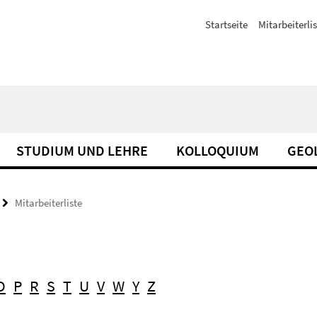
Startseite
Mitarbeiterli
STUDIUM UND LEHRE
KOLLOQUIUM
GEO
Mitarbeiterliste
O
P
R
S
T
U
V
W
Y
Z