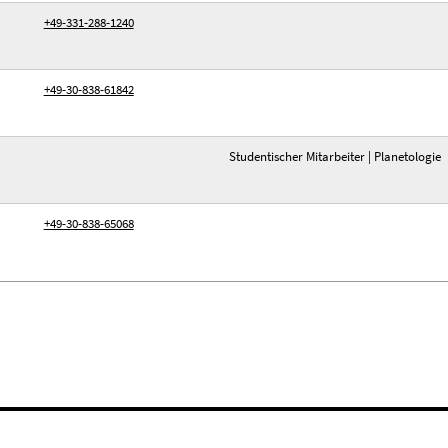
+49-331-288-1240
+49-30-838-61842
Studentischer Mitarbeiter | Planetologie
+49-30-838-65068