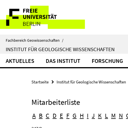
Springe
Service-
direkt
zu
Navigation
Inhalt
Fachbereich Geowissenschaften
/
INSTITUT FÜR GEOLOGISCHE WISSENSCHAFTEN
AKTUELLES
DAS INSTITUT
FORSCHUNG
Startseite
Institut für Geologische Wissenschaften
Mitarbeiterliste
A
B
C
D
E
F
G
H
I
J
K
L
M
N