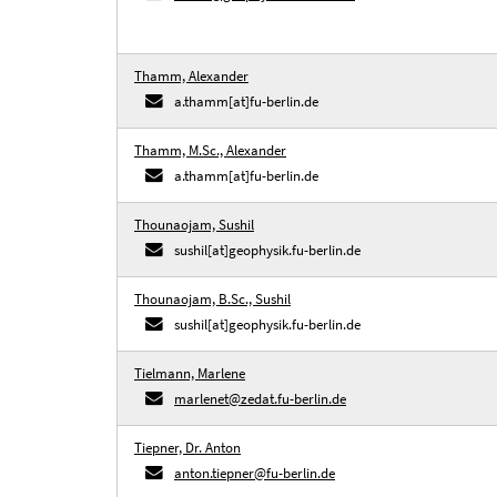
Thamm, Alexander
a.thamm[at]fu-berlin.de
Thamm, M.Sc., Alexander
a.thamm[at]fu-berlin.de
Thounaojam, Sushil
sushil[at]geophysik.fu-berlin.de
Thounaojam, B.Sc., Sushil
sushil[at]geophysik.fu-berlin.de
Tielmann, Marlene
marlenet@zedat.fu-berlin.de
Tiepner, Dr. Anton
anton.tiepner@fu-berlin.de