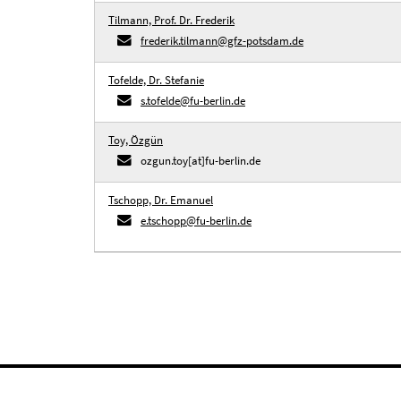
Tilmann, Prof. Dr. Frederik
frederik.tilmann@gfz-potsdam.de
Tofelde, Dr. Stefanie
s.tofelde@fu-berlin.de
Toy, Özgün
ozgun.toy[at]fu-berlin.de
Tschopp, Dr. Emanuel
e.tschopp@fu-berlin.de