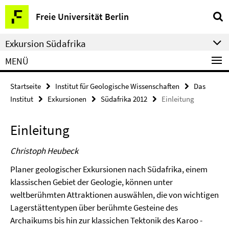
Springe
Service-
Freie Universität Berlin
direkt
Navigation
zu
Exkursion Südafrika
Inhalt
MENÜ
Startseite
Institut für Geologische Wissenschaften
Das
Institut
Exkursionen
Südafrika 2012
Einleitung
Einleitung
Christoph Heubeck
Planer geologischer Exkursionen nach Südafrika, einem
klassischen Gebiet der Geologie, können unter
weltberühmten Attraktionen auswählen, die von wichtigen
Lagerstättentypen über berühmte Gesteine des
Archaikums bis hin zur klassichen Tektonik des Karoo -