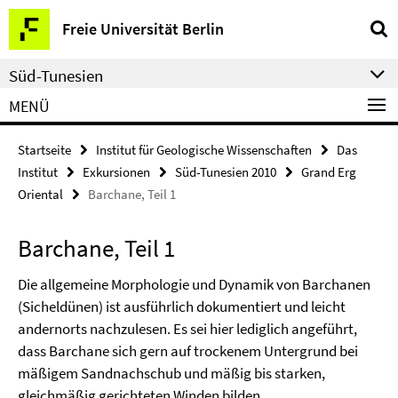
Springe
Service-
Freie Universität Berlin
direkt
Navigation
zu
Süd-Tunesien
Inhalt
MENÜ
Startseite
Institut für Geologische Wissenschaften
Das
Institut
Exkursionen
Süd-Tunesien 2010
Grand Erg
Oriental
Barchane, Teil 1
Barchane, Teil 1
Die allgemeine Morphologie und Dynamik von Barchanen
(Sicheldünen) ist ausführlich dokumentiert und leicht
andernorts nachzulesen. Es sei hier lediglich angeführt,
dass Barchane sich gern auf trockenem Untergrund bei
mäßigem Sandnachschub und mäßig bis starken,
gleichmäßig gerichteten Winden bilden.