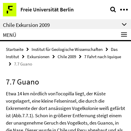
Springe
Service-
Freie Universität Berlin
direkt
Navigation
zu
Chile Exkursion 2009
Inhalt
MENÜ
Startseite
Institut für Geologische Wissenschaften
Das
Institut
Exkursionen
Chile 2009
7 Fahrt nach Iquique
7.7 Guano
7.7 Guano
Etwa 14 km nördlich vonTocopilla liegt, der Küste
vorgelagert, eine kleine Felseninsel, die durch die
Exkremente der dort ansässigen Vogelkolonie weiß gefärbt
ist (Abb.7.7.1). Schon in größerer Entfernung steigt einem
der unangenehme Geruch des Vogelkots, des Guanos, in
die Nase. Dieser wurde in Chile und Peru abgebaut und als