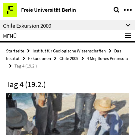
Springe
Service-
Freie Universität Berlin
direkt
Navigation
zu
Chile Exkursion 2009
Inhalt
MENÜ
Startseite
Institut für Geologische Wissenschaften
Das
Institut
Exkursionen
Chile 2009
4 Mejillones Peninsula
Tag 4 (19.2.)
Tag 4 (19.2.)