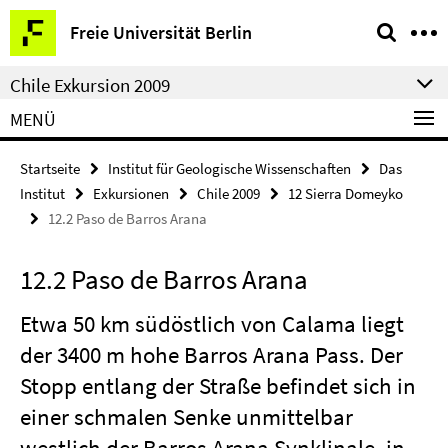
Springe
Service-
Freie Universität Berlin
direkt
Navigation
zu
Chile Exkursion 2009
Inhalt
MENÜ
Startseite
Institut für Geologische Wissenschaften
Das
Institut
Exkursionen
Chile 2009
12 Sierra Domeyko
12.2 Paso de Barros Arana
12.2 Paso de Barros Arana
Etwa 50 km südöstlich von Calama liegt
der 3400 m hohe Barros Arana Pass. Der
Stopp entlang der Straße befindet sich in
einer schmalen Senke unmittelbar
westlich der Barros Arana Synklinale, in