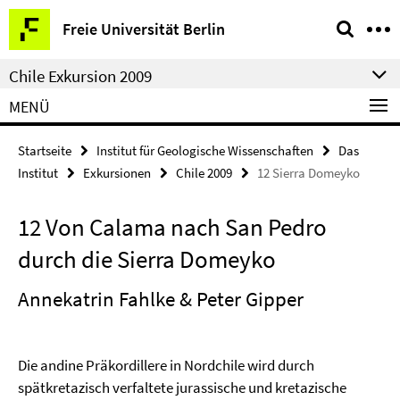
Springe
Service-
Freie Universität Berlin
direkt
Navigation
zu
Chile Exkursion 2009
Inhalt
MENÜ
Startseite
Institut für Geologische Wissenschaften
Das
Institut
Exkursionen
Chile 2009
12 Sierra Domeyko
12 Von Calama nach San Pedro
durch die Sierra Domeyko
Annekatrin Fahlke & Peter Gipper
Die andine Präkordillere in Nordchile wird durch
spätkretazisch verfaltete jurassische und kretazische