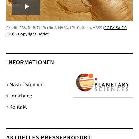
Play
Video
Credit: ESA/DLR/FU Berlin & NASA/JPL-Caltech/MSSS (
CC BY-SA 3.0
IGO
) »
Copyright Notice
INFORMATIONEN
» Master Studium
» Forschung
» Kontakt
AKTUELLES PRESSEPRODUKT