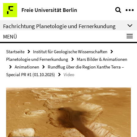
Springe
Service-
Freie Universität Berlin
direkt
Navigation
zu
Fachrichtung Planetologie und Fernerkundung
Inhalt
MENÜ
Startseite
Institut für Geologische Wissenschaften
Planetologie und Fernerkundung
Mars Bilder & Animationen
Animationen
Rundflug über die Region Xanthe Terra –
Special PR #1 (01.10.2025)
Video