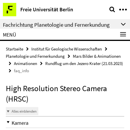
Springe
Service-
Freie Universität Berlin
direkt
Navigation
zu
Fachrichtung Planetologie und Fernerkundung
Inhalt
MENÜ
Startseite
Institut für Geologische Wissenschaften
Planetologie und Fernerkundung
Mars Bilder & Animationen
Animationen
Rundflug um den Jezero Krater (21.03.2023)
faq_info
High Resolution Stereo Camera
(HRSC)
Alles einblenden
Kamera