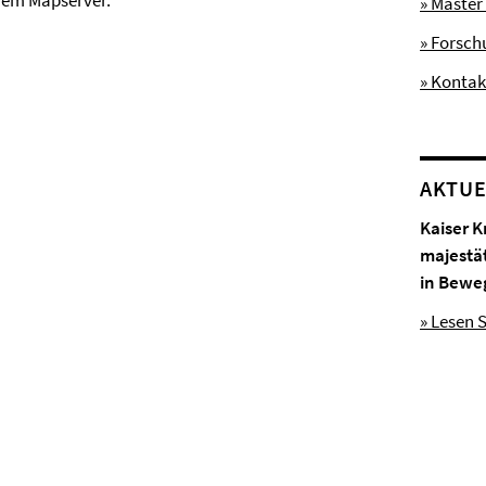
rem Mapserver.
» Master
» Forsc
» Kontak
AKTUE
Kaiser K
majestä
in Bewe
» Lesen S