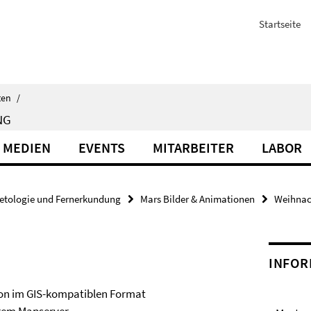
Startseite
ten
/
NG
 MEDIEN
EVENTS
MITARBEITER
LABOR
etologie und Fernerkundung
Mars Bilder & Animationen
Weihnac
INFOR
ion im GIS-kompatiblen Format