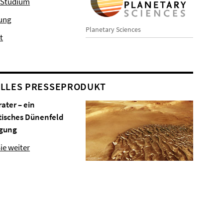
 Studium
hung
Planetary Sciences
t
LLES PRESSEPRODUKT
rater – ein
tisches Dünenfeld
gung
ie weiter