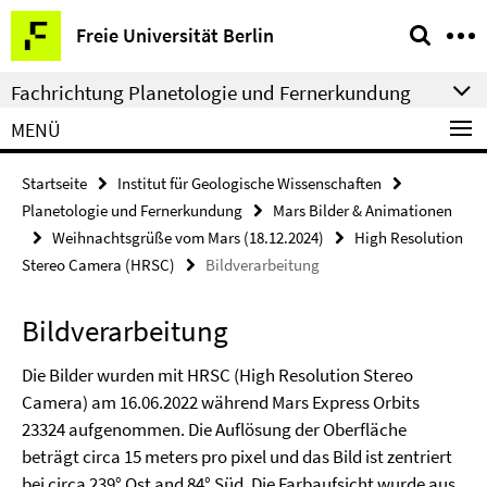
Springe
Service-
Freie Universität Berlin
direkt
Navigation
zu
Fachrichtung Planetologie und Fernerkundung
Inhalt
MENÜ
Startseite
Institut für Geologische Wissenschaften
Planetologie und Fernerkundung
Mars Bilder & Animationen
Weihnachtsgrüße vom Mars (18.12.2024)
High Resolution
Stereo Camera (HRSC)
Bildverarbeitung
Bildverarbeitung
Die Bilder wurden mit HRSC (High Resolution Stereo
Camera) am 16.06.2022 während Mars Express Orbits
23324 aufgenommen. Die Auflösung der Oberfläche
beträgt circa 15 meters pro pixel und das Bild ist zentriert
bei circa 239° Ost and 84° Süd. Die Farbaufsicht wurde aus