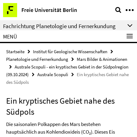
Springe
Service-
Freie Universität Berlin
direkt
Navigation
zu
Fachrichtung Planetologie und Fernerkundung
Inhalt
MENÜ
Startseite
Institut für Geologische Wissenschaften
Planetologie und Fernerkundung
Mars Bilder & Animationen
Australe Scopuli - ein kryptisches Gebiet in der Südpolregion
(09.10.2024)
Australe Scopuli
Ein kryptisches Gebiet nahe
des Südpols
Ein kryptisches Gebiet nahe des
Südpols
Die saisonalen Polkappen des Mars bestehen
hauptsächlich aus Kohlendioxideis (CO₂). Dieses Eis