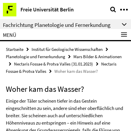
Springe
Service-
Freie Universität Berlin
direkt
Navigation
zu
Fachrichtung Planetologie und Fernerkundung
Inhalt
MENÜ
Startseite
Institut für Geologische Wissenschaften
Planetologie und Fernerkundung
Mars Bilder & Animationen
Nectaris Fossae & Protva Valles (31.01.2023)
Nectaris
Fossae & Protva Valles
Woher kam das Wasser?
Woher kam das Wasser?
Einige der Täler scheinen tiefer in das Gestein
eingeschnitten zu sein, andere sind eher oberflächlich und
breiter. Sie scheinen auch auf unterschiedlichen
Höhenniveaus zu entspringen – ein Hinweis auf eine
Absenkung des Grundwasserspiegels, falls die Flüsse von