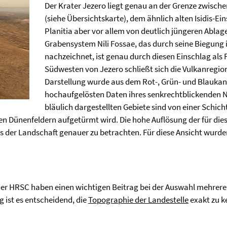
Der Krater Jezero liegt genau an der Grenze zwisch
(siehe Übersichtskarte), dem ähnlich alten Isidis-Ei
Planitia aber vor allem von deutlich jüngeren Abla
Grabensystem Nili Fossae, das durch seine Biegung 
nachzeichnet, ist genau durch diesen Einschlag als
Südwesten von Jezero schließt sich die Vulkanregio
Darstellung wurde aus dem Rot-, Grün- und Blaukan
hochaufgelösten Daten ihres senkrechtblickenden N
bläulich dargestellten Gebiete sind von einer Schic
en Dünenfeldern aufgetürmt wird. Die hohe Auflösung der für dies
ils der Landschaft genauer zu betrachten. Für diese Ansicht wurde
er HRSC haben einen wichtigen Beitrag bei der Auswahl mehrerer 
g ist es entscheidend, die
Topographie der Landestelle
exakt zu k