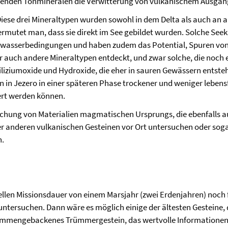
fenden Tonmineralen die Verwitterung von vulkanischem Ausgan
iese drei Mineraltypen wurden sowohl in dem Delta als auch an a
ermutet man, dass sie direkt im See gebildet wurden. Solche Se
chwasserbedingungen und haben zudem das Potential, Spuren von 
r auch andere Mineraltypen entdeckt, und zwar solche, die noch e
liziumoxide und Hydroxide, die eher in sauren Gewässern entste
in Jezero in einer späteren Phase trockener und weniger lebens
iert werden können.
chung von Materialien magmatischen Ursprungs, die ebenfalls a
 anderen vulkanischen Gesteinen vor Ort untersuchen oder sogar
n.
ellen Missionsdauer von einem Marsjahr (zwei Erdenjahren) noch
tersuchen. Dann wäre es möglich einige der ältesten Gesteine, d
mmengebackenes Trümmergestein, das wertvolle Informationen üb