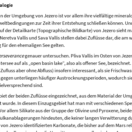
ralogie
in der Umgebung von Jezero ist vor allem ihre vielfältige miner
weltbedingungen zur Zeit ihrer Entstehung schließen können. U
f der Detailkarte (Topographische Bildkarte) von Jezero sieht ma
eretva Vallis und Sava Vallis stellen dabei Zuflüsse dar, die am
g für den ehemaligen See gelten.
erseverance
genauer untersuchen. Pliva Vallis im Osten von Jeze
ersee auf als „open basin lake“, also als offener See, bezeichnet
ufluss aber ohne Abfluss) insofern interessant, als sie Frischwa
agegen unterliegen häufiger Austrocknungsperioden, wodurch sie
elversprechend sind.
biet der beiden Zuflüsse eingezeichnet, aus dem Material der Umg
ert wurde. In diesem Einzugsgebiet hat man mit verschiedenen S
Vor allem Silikate aus der Gruppe der Olivine und Pyroxene, bei
lkanablagerungen hindeuten, die keiner langen Verwitterung d
on Jezero identifizierten Karbonate, die bisher auf dem Mars re