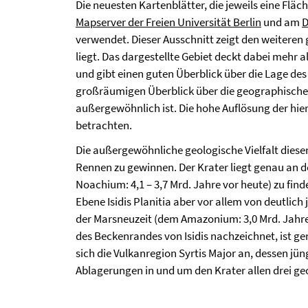
Die neuesten Kartenblätter, die jeweils eine F
Mapserver der Freien Universität Berlin
und am
verwendet. Dieser Ausschnitt zeigt den weiteren 
liegt. Das dargestellte Gebiet deckt dabei mehr a
und gibt einen guten Überblick über die Lage des
großräumigen Überblick über die geographische L
außergewöhnlich ist. Die hohe Auflösung der hier
betrachten.
Die außergewöhnliche geologische Vielfalt diese
Rennen zu gewinnen. Der Krater liegt genau an 
Noachium: 4,1 – 3,7 Mrd. Jahre vor heute) zu find
Ebene Isidis Planitia aber vor allem von deutlic
der Marsneuzeit (dem Amazonium: 3,0 Mrd. Jahre
des Beckenrandes von Isidis nachzeichnet, ist g
sich die Vulkanregion Syrtis Major an, dessen 
Ablagerungen in und um den Krater allen drei g