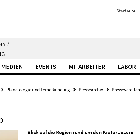
Startseite
ten
/
NG
 MEDIEN
EVENTS
MITARBEITER
LABOR
Planetologie und Fernerkundung
Pressearchiv
Presseveröffe
p
Blick auf die Region rund um den Krater Jezero