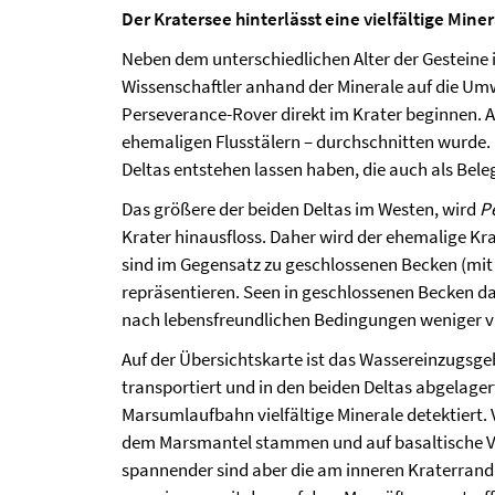
Der Kratersee hinterlässt eine vielfältige Mine
Neben dem unterschiedlichen Alter der Gesteine 
Wissenschaftler anhand der Minerale auf die Um
Perseverance-Rover direkt im Krater beginnen. Au
ehemaligen Flusstälern – durchschnitten wurde. N
Deltas entstehen lassen haben, die auch als Bele
Das größere der beiden Deltas im Westen, wird
P
Krater hinausfloss. Daher wird der ehemalige Krat
sind im Gegensatz zu geschlossenen Becken (mit Z
repräsentieren. Seen in geschlossenen Becken d
nach lebensfreundlichen Bedingungen weniger vi
Auf der Übersichtskarte ist das Wassereinzugsge
transportiert und in den beiden Deltas abgelag
Marsumlaufbahn vielfältige Minerale detektiert. 
dem Marsmantel stammen und auf basaltische Vu
spannender sind aber die am inneren Kraterrand v