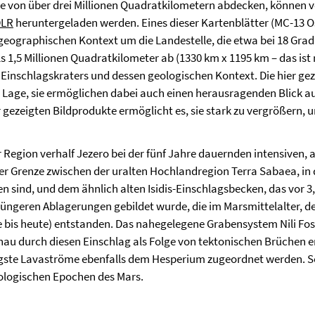
läche von über drei Millionen Quadratkilometern abdecken, könn
DLR
heruntergeladen werden. Eines dieser Kartenblätter (MC-13 Os
geographischen Kontext um die Landestelle, die etwa bei 18 Grad 
ls 1,5 Millionen Quadratkilometer ab (1330 km x 1195 km – das ist
 Einschlagskraters und dessen geologischen Kontext. Die hier gez
age, sie ermöglichen dabei auch einen herausragenden Blick auf 
 gezeigten Bildprodukte ermöglicht es, sie stark zu vergrößern, u
r Region verhalf Jezero bei der fünf Jahre dauernden intensiven,
der Grenze zwischen der uralten Hochlandregion Terra Sabaea, i
en sind, und dem ähnlich alten Isidis-Einschlagsbecken, das vor 3
h jüngeren Ablagerungen gebildet wurde, die im Marsmittelalter, d
 bis heute) entstanden. Das nahegelegene Grabensystem Nili Fos
enau durch diesen Einschlag als Folge von tektonischen Brüchen 
jüngste Lavaströme ebenfalls dem Hesperium zugeordnet werden.
eologischen Epochen des Mars.