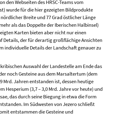
en von den Webseiten des HRSC-Teams vom
t) wurde für die hier gezeigten Bildprodukte
nördlicher Breite und 77 Grad östlicher Länge
 mehr als das Doppelte der Iberischen Halbinsel)
eigten Karten bieten aber nicht nur einen
Details, der für derartig großflächige Ansichten
m individuelle Details der Landschaft genauer zu
 akribischen Auswahl der Landestelle am Ende das
n der noch Gesteine aus dem Marsaltertum (dem
,9 Mrd. Jahren entstanden ist, dessen heutige
em Hesperium (3,7 – 3,0 Mrd. Jahre vor heute) und
sae, das durch seine Biegung in etwa die Form
entstanden. Im Südwesten von Jezero schließt
 Somit entstammen die Gesteine und