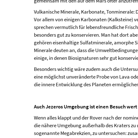
gemeinsam mit den auf dem Mars öfter anzutref
Vulkanische Minerale, Karbonate, Tonminerale: D
Vor allem von einigen Karbonaten (Kalksteine) v
sprechen vermutlich für lebensfreundliche Fris
besonders gut zu konservieren. Man hat dort abe
gehören eisenhaltige Sulfatminerale, amorphe Si
Minerale deuten an, dass die Umweltbedingungen 
einige, in denen Biosignaturen sehr gut konserv
Besonders wichtig wäre zudem auch die Untersu
eine möglichst unveränderte Probe von Lava oder
die innere Entwicklung des Planeten ermögliche
Auch Jezeros Umgebung ist einen Besuch wert
Wenn alles klappt und der Rover nach der nomin
die nähere Umgebung außerhalb des Kraters zu un
sogenannte Megabrekzien, zu untersuchen: zusa