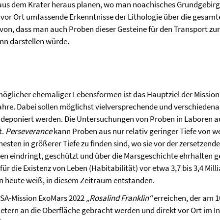
 aus dem Krater heraus planen, wo man noachisches Grundgebir
 vor Ort umfassende Erkenntnisse der Lithologie über die gesam
on, dass man auch Proben dieser Gesteine für den Transport zu
nn darstellen würde.
glicher ehemaliger Lebensformen ist das Hauptziel der Mission
ahre. Dabei sollen möglichst vielversprechende und verschieden
 deponiert werden. Die Untersuchungen von Proben in Laboren auf
t.
Perseverance
kann Proben aus nur relativ geringer Tiefe von
sten in größerer Tiefe zu finden sind, wo sie vor der zersetzen
den eindringt, geschützt und über die Marsgeschichte ehrhalten g
 die Existenz von Leben (Habitabilität) vor etwa 3,7 bis 3,4 Mill
n heute weiß, in diesem Zeitraum entstanden.
ESA-Mission ExoMars 2022
„Rosalind Franklin“
erreichen, der am 10
etern an die Oberfläche gebracht werden und direkt vor Ort im I