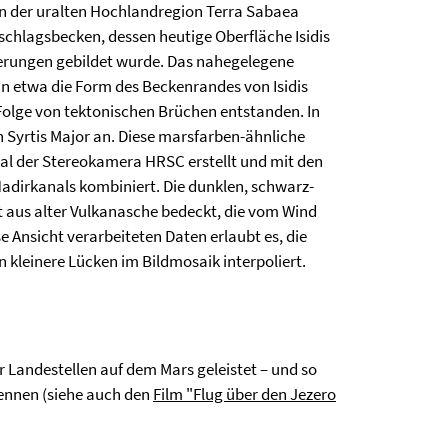
en der uralten Hochlandregion Terra Sabaea
nschlagsbecken, dessen heutige Oberfläche Isidis
gerungen gebildet wurde. Das nahegelegene
in etwa die Form des Beckenrandes von Isidis
 Folge von tektonischen Brüchen entstanden. In
n Syrtis Major an. Diese marsfarben-ähnliche
al der Stereokamera HRSC erstellt und mit den
adirkanals kombiniert. Die dunklen, schwarz-
ht aus alter Vulkanasche bedeckt, die vom Wind
e Ansicht verarbeiteten Daten erlaubt es, die
n kleinere Lücken im Bildmosaik interpoliert.
Landestellen auf dem Mars geleistet – und so
ennen (siehe auch den
Film "Flug über den Jezero